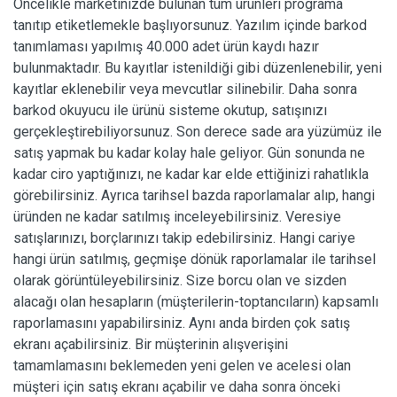
Öncelikle marketinizde bulunan tüm ürünleri programa
tanıtıp etiketlemekle başlıyorsunuz. Yazılım içinde barkod
tanımlaması yapılmış 40.000 adet ürün kaydı hazır
bulunmaktadır. Bu kayıtlar istenildiği gibi düzenlenebilir, yeni
kayıtlar eklenebilir veya mevcutlar silinebilir. Daha sonra
barkod okuyucu ile ürünü sisteme okutup, satışınızı
gerçekleştirebiliyorsunuz. Son derece sade ara yüzümüz ile
satış yapmak bu kadar kolay hale geliyor. Gün sonunda ne
kadar ciro yaptığınızı, ne kadar kar elde ettiğinizi rahatlıkla
görebilirsiniz. Ayrıca tarihsel bazda raporlamalar alıp, hangi
üründen ne kadar satılmış inceleyebilirsiniz. Veresiye
satışlarınızı, borçlarınızı takip edebilirsiniz. Hangi cariye
hangi ürün satılmış, geçmişe dönük raporlamalar ile tarihsel
olarak görüntüleyebilirsiniz. Size borcu olan ve sizden
alacağı olan hesapların (müşterilerin-toptancıların) kapsamlı
raporlamasını yapabilirsiniz. Aynı anda birden çok satış
ekranı açabilirsiniz. Bir müşterinin alışverişini
tamamlamasını beklemeden yeni gelen ve acelesi olan
müşteri için satış ekranı açabilir ve daha sonra önceki