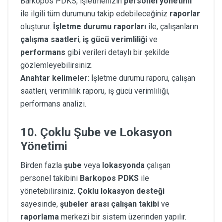
Barkopos PDKS, işletmenizin
personel yönetimi
ile ilgili tüm durumunu takip edebileceğiniz
raporlar
oluşturur.
İşletme durumu raporları
ile, çalışanların
çalışma saatleri
,
iş gücü verimliliği
ve
performans
gibi verileri detaylı bir şekilde
gözlemleyebilirsiniz.
Anahtar kelimeler
: İşletme durumu raporu, çalışan
saatleri, verimlilik raporu, iş gücü verimliliği,
performans analizi.
10.
Çoklu Şube ve Lokasyon
Yönetimi
Birden fazla
şube
veya
lokasyonda
çalışan
personel takibini
Barkopos PDKS
ile
yönetebilirsiniz.
Çoklu lokasyon desteği
sayesinde,
şubeler arası çalışan takibi
ve
raporlama
merkezi bir sistem üzerinden yapılır.