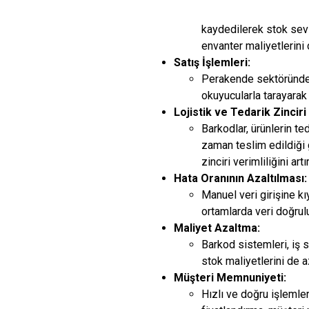
kaydedilerek stok sevi
envanter maliyetlerini
Satış İşlemleri:
Perakende sektöründe ba
okuyucularla tarayarak i
Lojistik ve Tedarik Zinciri
Barkodlar, ürünlerin te
zaman teslim edildiği g
zinciri verimliliğini ar
Hata Oranının Azaltılması:
Manuel veri girişine kı
ortamlarda veri doğrulu
Maliyet Azaltma:
Barkod sistemleri, iş s
stok maliyetlerini de az
Müşteri Memnuniyeti:
Hızlı ve doğru işlemler