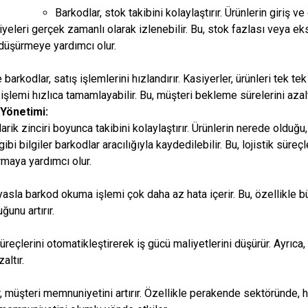
Barkodlar, stok takibini kolaylaştırır. Ürünlerin giriş v
yeleri gerçek zamanlı olarak izlenebilir. Bu, stok fazlası veya e
 düşürmeye yardımcı olur.
rkodlar, satış işlemlerini hızlandırır. Kasiyerler, ürünleri tek t
şlemi hızlıca tamamlayabilir. Bu, müşteri bekleme sürelerini azaltır 
 Yönetimi:
darik zinciri boyunca takibini kolaylaştırır. Ürünlerin nerede olduğ
ibi bilgiler barkodlar aracılığıyla kaydedilebilir. Bu, lojistik süre
tırmaya yardımcı olur.
yasla barkod okuma işlemi çok daha az hata içerir. Bu, özellikle b
ğunu artırır.
üreçlerini otomatikleştirerek iş gücü maliyetlerini düşürür. Ayrıca,
altır.
, müşteri memnuniyetini artırır. Özellikle perakende sektöründe, h