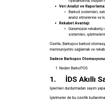
fiyatlandırma, müşteri
Veri Analizi ve Raporlama
Barkod sistemleri, satı
analiz etmelerine ve ka
Rekabet Avantajı:
Günümüzün rekabetçi iş
sistemleri, işletmeleri
Özetle, Barkopos barkod otomasyon
memnuniyetini sağlamak ve rekabet 
Sadece Barkopos Otomasyonund
Neden BarkoPOS
1. İDS Akıllı S
İşlemleri durdurmadan sayım yapab
İşletmeler de bu özellik kullanılm